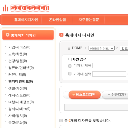
홈페이지디자인
온라인상담
자주묻는질문
홈페이지 디자인
홈페이지 디자인
기업/서비스(0)
HOME
>
>
교육/학문(0)
건강/병원(0)
디자인 제목
컴퓨터/인터넷(0)
가격대 선택
커뮤니티(0)
엔터테인먼트(0)
생활/가정(0)
레저/스포츠(0)
여행/세계정보(0)
경제/재테크(0)
사회/정치(0)
총
0
개의 디자인을 찾았습니다.
종교/문화(0)